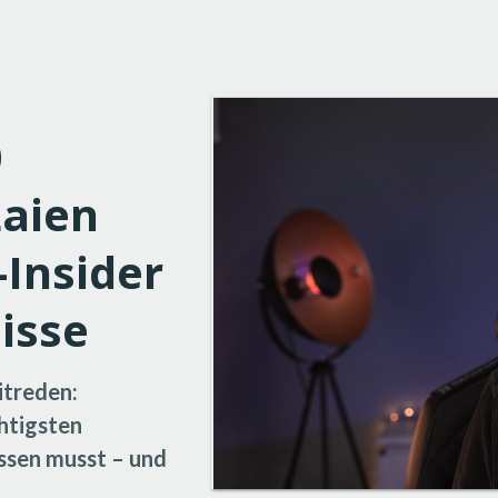
0
Laien
-Insider
isse
itreden:
chtigsten
issen musst – und