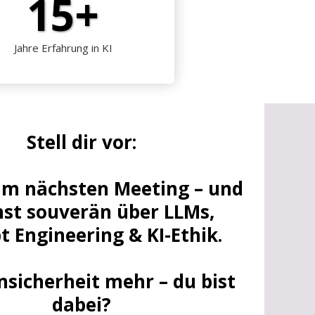
15+
Jahre Erfahrung in KI
Stell dir vor:
 im nächsten Meeting – und
hst souverän über LLMs,
 Engineering & KI-Ethik.
nsicherheit mehr – du bist
dabei?