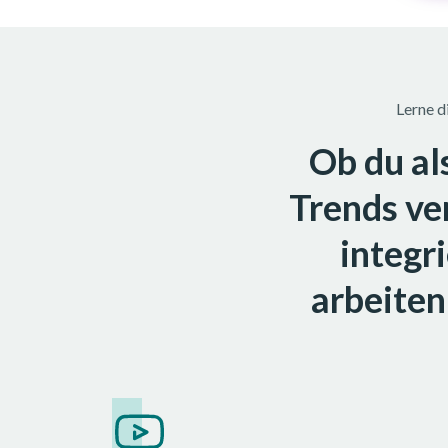
Lerne d
Ob du al
Trends ver
integr
arbeiten