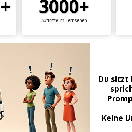
.+
3000+
Auftritte im Fernsehen
Du sitzt
spric
Prompt
Keine U