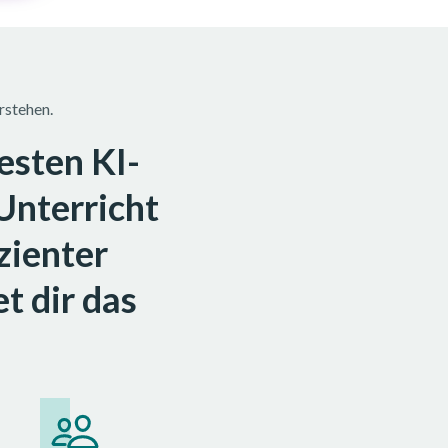
rstehen.
esten KI-
 Unterricht
zienter
t dir das