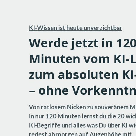
KI-Wissen ist heute unverzichtbar
Werde jetzt in 12
Minuten vom KI-
zum absoluten KI
– ohne Vorkenntn
Von ratlosem Nicken zu souveränem M
In nur 120 Minuten lernst du die 20 wi
KI-Begriffe und alles was Du über KI w
redest ab morgen auf Augenhöhe mit