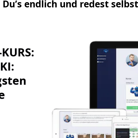
 Du’s endlich und redest selbst
-KURS:
KI:
gsten
e