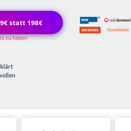
79€ statt 198€
is zu haben
klärt
wollen